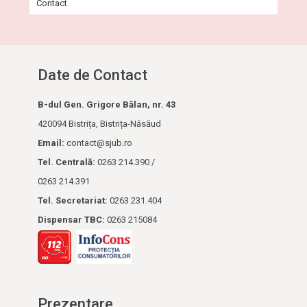
Contact
Date de Contact
B-dul Gen. Grigore Bălan, nr. 43
420094 Bistrița, Bistrița-Năsăud
Email:
contact@sjub.ro
Tel. Cen­tra­lă:
0263 214.390 /
0263 214.391
Tel. Secretariat:
0263 231.404
Dispensar TBC:
0263 215084
Prezentare