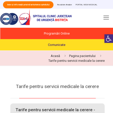
Date și informații privind activitatea spitalului
Rezultate Analize
PORTAL WEB MEDICAL
Programări Online
Deschide b
Comunicate
Acasă
Pagina pacientului
Tarife pentru servicii medicale la cerere
Tarife pentru servicii medicale la cerere
Tarife pentru servicii medicale la cerere -