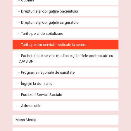
Coplata
Biologie Moleculară Real Time-PCR
Declarații de avere și interese
Drepturile și obligațiile pacientului
Laborator explorări funcționale spital
Compartiment juridic
Drepturile și obligațiile asiguratului
Voluntariat
Tarife pe zi de spitalizare
Politica în domeniul calității
Tarife pentru servicii medicale la cerere
Rezidențiat
Pachetele de servicii medicale și tarifele contractate cu
CJAS BN
Integritate Instituțională
Programe naţionale de sănătate
Buletine informative
Îngrijiri la domiciliu
Linii de gardă
Furnizori Servicii Sociale
Preluare medicamente expirate/neutilizate de la
populație
Adrese utile
Mass Media