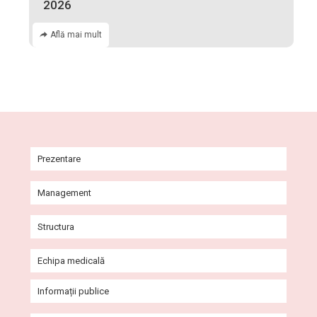
2026
Află mai mult
Prezentare
Istoric
Management
Misiune și viziune
Comitet Director
Structura
Agenda conducerii
Consiliul de Administrație
Ambulatoriul Integrat al Spitalului
Echipa medicală
Galerie imagini
Consiliul de Etică
Secții
Cabinete Ambulatoriu
Informații publice
Programe
Compartimente