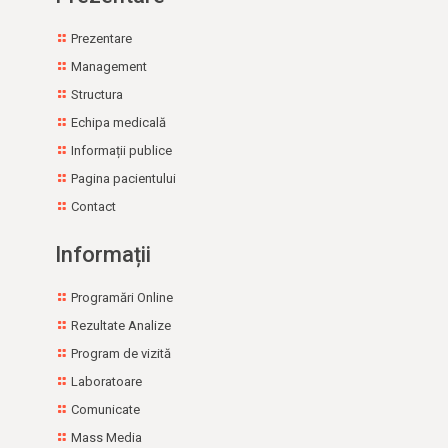
Prezentare
Management
Structura
Echipa medicală
Informații publice
Pagina pacientului
Contact
Informații
Programări Online
Rezultate Analize
Program de vizită
Laboratoare
Comunicate
Mass Media