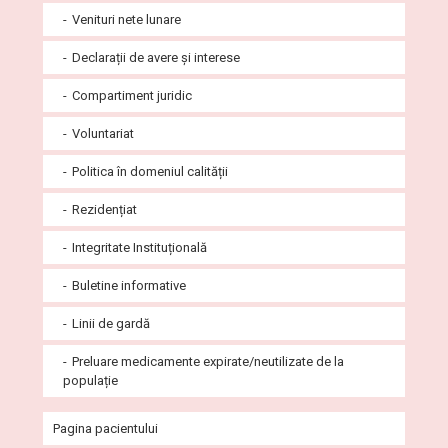
Venituri nete lunare
Serviciul de Evaluare și Statistică Medicală
Laborator analize medicale spital – Punct de lucru
Biologie Moleculară Real Time-PCR
Declarații de avere și interese
Laborator explorări funcționale spital
Compartiment juridic
Voluntariat
Politica în domeniul calității
Rezidențiat
Integritate Instituțională
Buletine informative
Linii de gardă
Preluare medicamente expirate/neutilizate de la
populație
Pagina pacientului