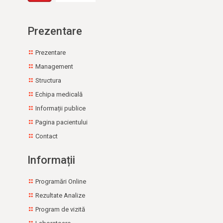
Drepturile și obligațiile pacientului
Drepturile și obligațiile asiguratului
Prezentare
Tarife pe zi de spitalizare
Prezentare
Tarife pentru servicii medicale la cerere
Management
Pachetele de servicii medicale și tarifele contractate cu
Structura
CJAS BN
Echipa medicală
Programe naţionale de sănătate
Informații publice
Pagina pacientului
Îngrijiri la domiciliu
Contact
Furnizori Servicii Sociale
Informații
Adrese utile
Programări Online
Rezultate Analize
Program de vizită