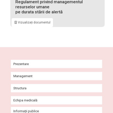
Regulament privind managementul
resurselor umane
pe durata stării de alertă
Vizualizați documentul
Prezentare
Istoric
Management
Misiune și viziune
Comitet Director
Structura
Agenda conducerii
Consiliul de Administrație
Ambulatoriul Integrat al Spitalului
Echipa medicală
Galerie imagini
Consiliul de Etică
Secții
Cabinete Ambulatoriu
Informații publice
Programe