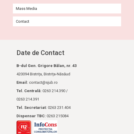
Ghidul pacientului
Mass Media
Informații externare
Contact
Program de vizită
Reguli de vizitare a pacienților internați
Cod de bune practici pentru vizitatori
Date de Contact
Gestionarea bunurilor personale și de valoare ale
B-dul Gen. Grigore Bălan, nr. 43
pacienților
420094 Bistrița, Bistrița-Năsăud
Chestionar satisfacție pacienți
Email:
contact@sjub.ro
Tel. Cen­tra­lă:
Informații utilizare – OXIGEN MEDICAL COMPRIMAT
0263 214.390 /
0263 214.391
Educație și prevenție
Tel. Secretariat:
0263 231.404
Programul audiențelor
Dispensar TBC:
0263 215084
Coplata