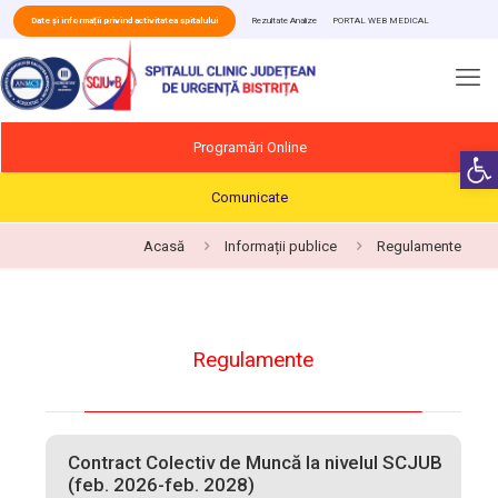
Date și informații privind activitatea spitalului
Rezultate Analize
PORTAL WEB MEDICAL
Programări Online
Deschide b
Comunicate
Acasă
Informații publice
Regulamente
Regulamente
Contract Colectiv de Muncă la nivelul SCJUB
(feb. 2026-feb. 2028)