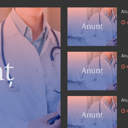
Anu
a
Anu
i
Anu
i