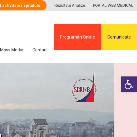
d activitatea spitalului
Rezultate Analize
PORTAL WEB MEDICAL
Programări Online
Comunicate
Mass Media
Contact
Deschide ba