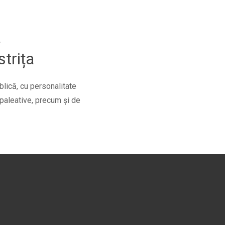
a
strița
ublică, cu personalitate
 paleative, precum şi de