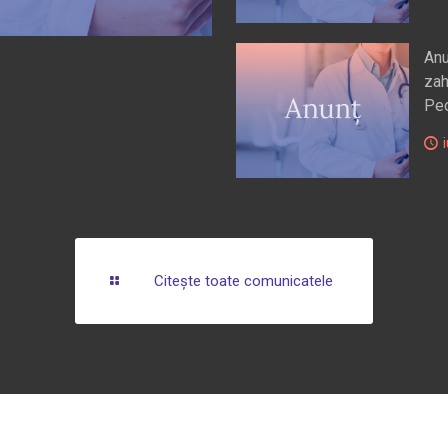
Anu
zah
Ped
i
Citește toate comunicatele