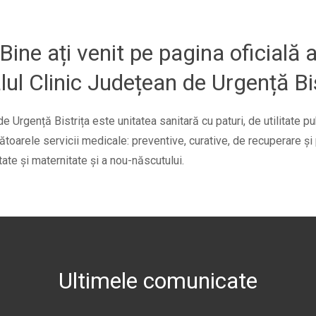
Bine ați venit pe pagina oficială 
lul Clinic Județean de Urgență Bi
de Urgență Bistrița este unitatea sanitară cu paturi, de utilitate p
ătoarele servicii medicale: preventive, curative, de recuperare şi
itate şi maternitate şi a nou-născutului.
Ultimele comunicate