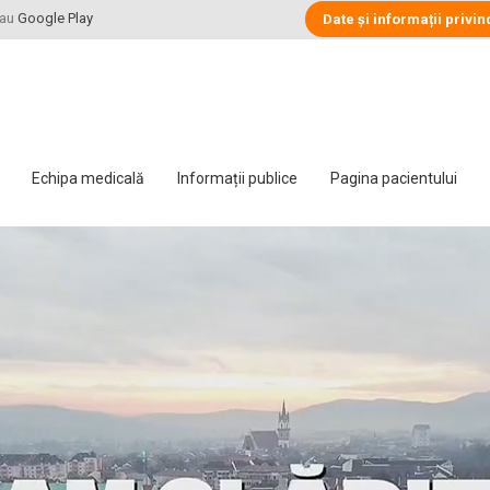
au
Google Play
Date și informații privin
Echipa medicală
Informații publice
Pagina pacientului