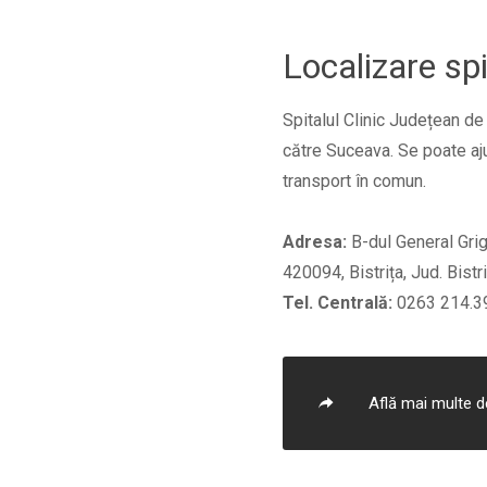
Localizare spi
Spitalul Clinic Județean de
către Suceava. Se poate aj
transport în comun.
Adresa:
B-dul Gene­ral Gri­
420094, Bis­trița, Jud. Bis­tr
Tel. Centrală:
0263 214.3
Află mai multe de