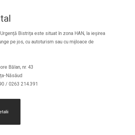
tal
 Urgență Bistrița este situat în zona HAN, la ieșirea
unge pe jos, cu autoturism sau cu mijloace de
gore Bălan, nr. 43
i­ța-Năsă­ud
90 / 0263 214.391
talii