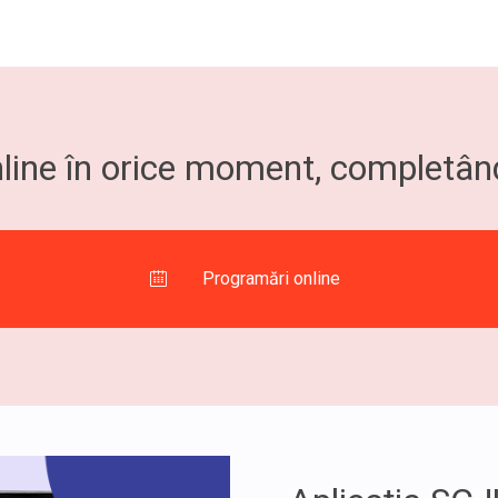
ine în orice moment, completând 
Programări online