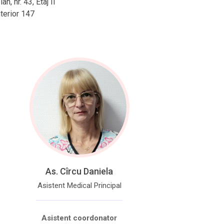
an, nr. 43, Etaj II
e­ri­or 147
As. Cîrcu Daniela
Asistent Medical Principal
Asistent coordonator