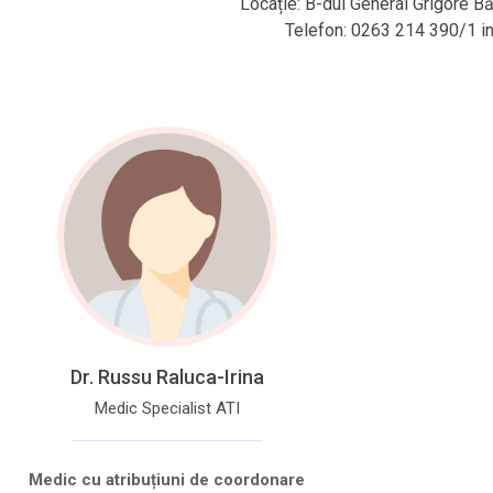
Loca­ție: B-dul Gene­ral Gri­gore Băl
Tele­fon: 0263 214 390/1 int
Dr. Russu Raluca-Irina
Medic Specialist ATI
Medic cu atribuțiuni de coordonare