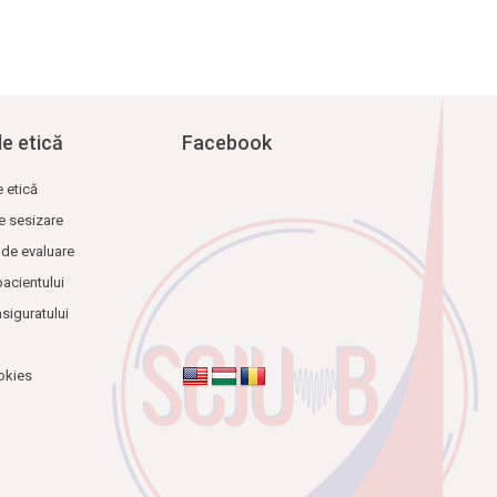
de etică
Facebook
e etică
e sesizare
 de evaluare
pacientului
asiguratului
okies