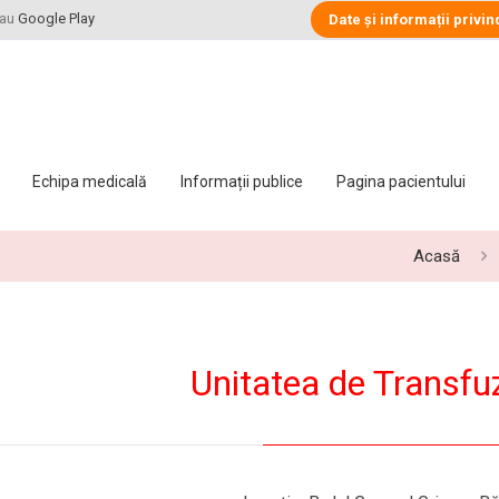
au
Google Play
Date și informații privin
Echipa medicală
Informații publice
Pagina pacientului
Acasă
Unitatea de Transfu