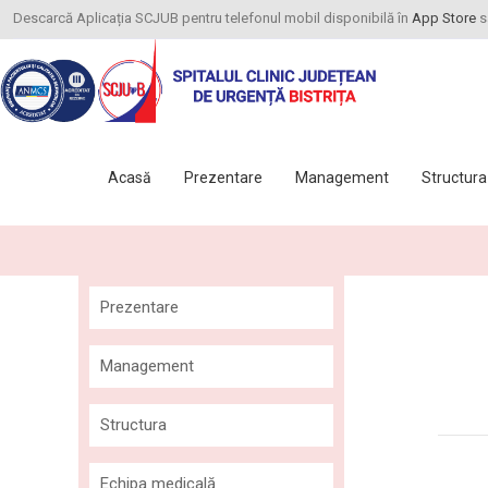
Descarcă Aplicația SCJUB pentru telefonul mobil disponibilă în
App Store
s
Acasă
Prezentare
Management
Structura
Prezentare
Istoric
Management
Misiune și viziune
Comitet Director
Structura
Agenda conducerii
Consiliul de Administrație
Ambulatoriul Integrat al
Echipa medicală