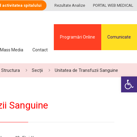
d activitatea spitalului
Rezultate Analize
PORTAL WEB MEDICAL
Programări Online
Comunicate
Mass Media
Contact
Structura
Secții
Unitatea de Transfuzii Sanguine
Deschide ba
zii Sanguine