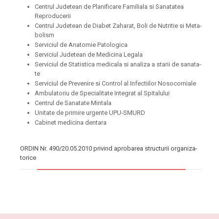
Cen­trul Jude­tean de Pla­ni­fi­ca­re Fami­li­a­la si Sana­ta­tea
Repro­du­ce­rii
Cen­trul Jude­tean de Dia­bet Zaha­rat, Boli de Nutri­tie si Meta­
bo­lism
Ser­vi­ci­ul de Ana­to­mie Pato­lo­gi­ca
Ser­vi­ci­ul Jude­tean de Medi­ci­na Lega­la
Ser­vi­ci­ul de Sta­tis­ti­ca medi­ca­la si ana­li­za a sta­rii de sana­ta­
te
Ser­vi­ci­ul de Pre­ve­ni­re si Con­trol al Infec­ti­i­lor Noso­co­mi­a­le
Ambu­la­to­riu de Spe­cia­li­ta­te Inte­grat al Spi­ta­lu­lui
Cen­trul de Sana­ta­te Min­ta­la
Uni­ta­te de pri­mi­re urgen­te UPU-SMURD
Cabi­net medi­ci­na den­ta­ra
ORDIN Nr. 490/20.05.2010 pri­vind apro­ba­rea struc­tu­rii orga­ni­za­
tori­ce