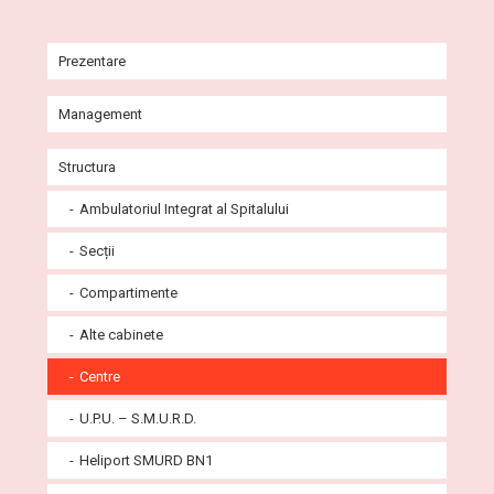
Prezentare
Istoric
Management
Misiune și viziune
Comitet Director
Structura
Agenda conducerii
Consiliul de Administrație
Ambulatoriul Integrat al Spitalului
Galerie imagini
Consiliul de Etică
Secții
Cabinete Ambulatoriu
Programe
Compartimente
Certificate și acreditări
Alte cabinete
Instituții partenere
Centre
Comunicate
U.P.U. – S.M.U.R.D.
Știri și evenimente
Listă legislaţie incidentă personalului
Heliport SMURD BN1
U.P.U. – S.M.U.R.D. – Pediatrie
Articole științifice medicale