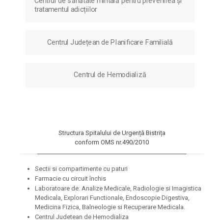
Centrul de sănătate mintală pentru prevenirea și
tratamentul adicțiilor
Centrul Județean de Planificare Familială
Centrul de Hemodializă
Structura Spitalului de Urgență Bistrița
con­form OMS nr.490/2010
Sec­tii si com­par­ti­men­te cu paturi
Far­ma­cie cu cir­cu­it închis
Labo­ra­toa­re de: Ana­li­ze Medi­ca­le, Radi­o­lo­gie si Ima­gis­ti­ca
Medi­ca­la, Explo­rari Func­tio­na­le, Endo­sco­pie Diges­ti­va,
Medi­ci­na Fizi­ca, Bal­ne­o­lo­gie si Recu­pe­ra­re Medi­ca­la.
Cen­trul Jude­tean de Hemo­dia­li­za