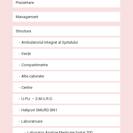
Prezentare
Istoric
Management
Misiune și viziune
Comitet Director
Structura
Agenda conducerii
Consiliul de Administrație
Ambulatoriul Integrat al Spitalului
Galerie imagini
Consiliul de Etică
Secții
Cabinete Ambulatoriu
Programe
Compartimente
Certificate și acreditări
Alte cabinete
Instituții partenere
Centre
Comunicate
U.P.U. – S.M.U.R.D.
Știri și evenimente
Listă legislaţie incidentă personalului
Heliport SMURD BN1
U.P.U. – S.M.U.R.D. – Pediatrie
Articole științifice medicale
Laboratoare
Radiologie și imagistică medicală-CT-UPU
Laborator Analize Medicale Spital 700