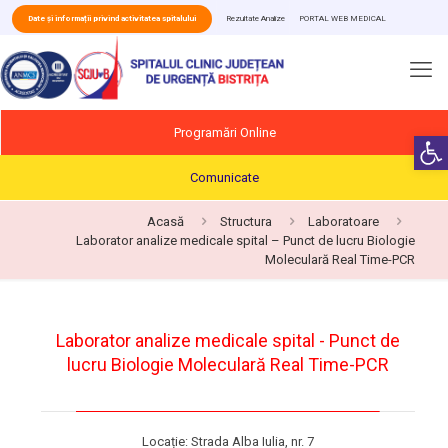
Date și informații privind activitatea spitalului
Rezultate Analize
PORTAL WEB MEDICAL
Programări Online
Deschide b
Comunicate
Acasă
Structura
Laboratoare
Laborator analize medicale spital – Punct de lucru Biologie
Moleculară Real Time-PCR
Laborator analize medicale spital - Punct de
lucru Biologie Moleculară Real Time-PCR
Locație: Strada Alba Iulia, nr. 7