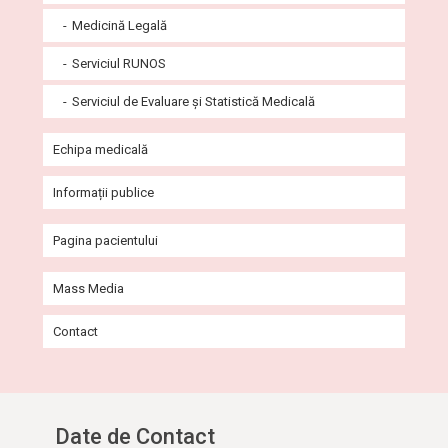
Medicină Legală
Serviciul RUNOS
Serviciul de Evaluare și Statistică Medicală
Echipa medicală
Informații publice
Heliport
Pagina pacientului
Donații și sponsorizări
Ghidul pacientului
Mass Media
Comisii de specialitate
Informații externare
Contact
Organigrama
Program de vizită
Codul de etică și de conduită profesională al SCJUB
Reguli de vizitare a pacienților internați
Regulamente
Cod de bune practici pentru vizitatori
Date de Contact