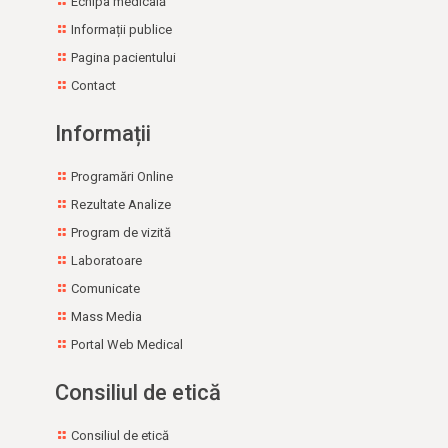
Echipa medicală
Programe naţionale de sănătate
Informații publice
Buletine informative
Pagina pacientului
Îngrijiri la domiciliu
Linii de gardă
Contact
Furnizori Servicii Sociale
Preluare medicamente expirate/neutilizate de la
Informații
populație
Adrese utile
Programări Online
Rezultate Analize
Program de vizită
Laboratoare
Comunicate
Mass Media
Portal Web Medical
Consiliul de etică
Consiliul de etică