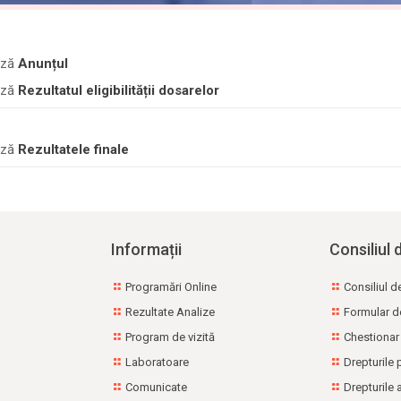
ază
Anunțul
ază
Rezultatul eligibilității dosarelor
ază
Rezultatele finale
Informații
Consiliul 
Programări Online
Consiliul d
Rezultate Analize
Formular d
Program de vizită
Chestionar
Laboratoare
Drepturile 
Comunicate
Drepturile 