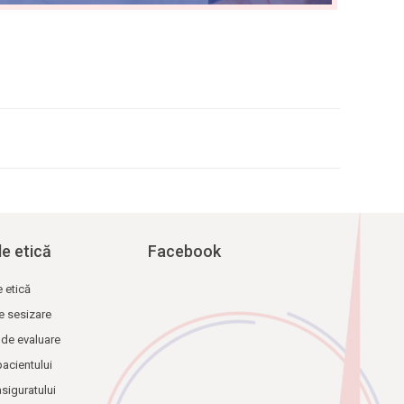
de etică
Facebook
e etică
e sesizare
 de evaluare
pacientului
asiguratului