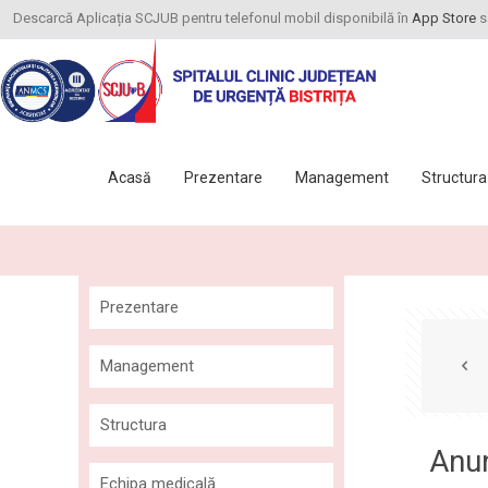
Descarcă Aplicația SCJUB pentru telefonul mobil disponibilă în
App Store
s
Acasă
Prezentare
Management
Structura
Prezentare
Istoric
Management
Misiune și viziune
Comitet Director
Structura
Agenda conducerii
Anu
Consiliul de Administrație
Ambulatoriul Integrat al
Echipa medicală