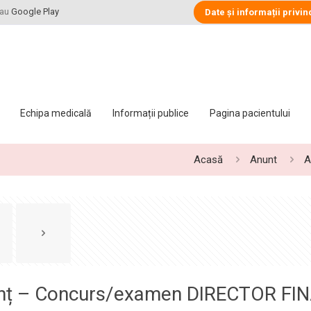
au
Google Play
Date și informații privin
Echipa medicală
Informații publice
Pagina pacientului
Acasă
Anunt
A
nț – Concurs/examen DIRECTOR FI