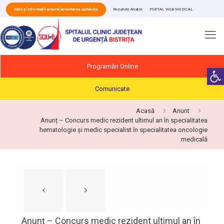
Date și informații privind activitatea spitalului
Rezultate Analize
PORTAL WEB MEDICAL
Programări Online
Deschide b
Comunicate
Acasă
Anunt
Anunț – Concurs medic rezident ultimul an în specialitatea
hematologie și medic specialist în specialitatea oncologie
medicală
Anunț – Concurs medic rezident ultimul an în