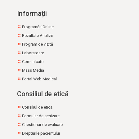
Furnizori Servicii Sociale
Preluare medicamente expirate/neutilizate de la
Informații
populație
Adrese utile
Programări Online
Rezultate Analize
Program de vizită
Laboratoare
Comunicate
Mass Media
Portal Web Medical
Consiliul de etică
Consiliul de etică
Formular de sesizare
Chestionar de evaluare
Drepturile pacientului