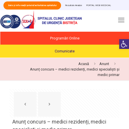
Date și informații privind activitatea spitalului
Rezultate Analize
PORTAL WEB MEDICAL
Programări Online
Deschide b
Comunicate
Acasă
Anunt
Anunț concurs – medici rezidenți, medici specialiști și
medic primar
Anunț concurs – medici rezidenți, medici