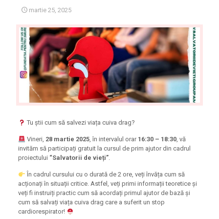
martie 25, 2025
Tu știi cum să salvezi viața cuiva drag?
Vineri,
28 martie 2025
, în intervalul orar
16:30 – 18:30
, vă
invităm să participați gratuit la cursul de prim ajutor din cadrul
proiectului
“Salvatorii de vieți”
.
În cadrul cursului cu o durată de 2 ore, veți învăța cum să
acționați în situații critice. Astfel, veți primi informații teoretice și
veți fi instruiți practic cum să acordați primul ajutor de bază și
cum să salvați viața cuiva drag care a suferit un stop
cardiorespirator!