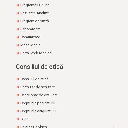
Programări Online
Rezultate Analize
Program de vizită
Laboratoare
Comunicate
Mass Media
Portal Web Medical
Consiliul de etică
Consiliul de etică
Formular de sesizare
Chestionar de evaluare
Drepturile pacientului
Drepturile asiguratului
GDPR
Politica Cookies