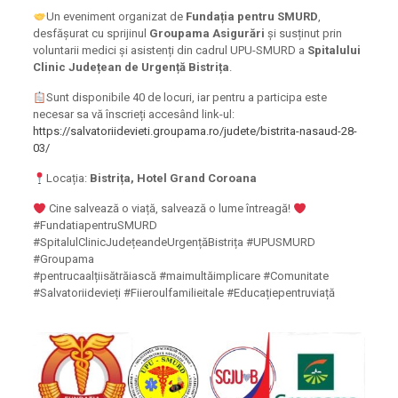
Un eveniment organizat de
Fundația pentru SMURD
,
desfășurat cu sprijinul
Groupama Asigurări
și susținut prin
voluntarii medici și asistenți din cadrul UPU-SMURD a
Spitalului
Clinic Județean de Urgență Bistrița
.
Sunt disponibile 40 de locuri, iar pentru a participa este
necesar sa vă înscrieți accesând link-ul:
https://salvatoriidevieti.groupama.ro/judete/bistrita-nasaud-28-
03/
Locația:
Bistrița, Hotel Grand Coroana
Cine salvează o viață, salvează o lume întreagă!
#FundatiapentruSMURD
#SpitalulClinicJudețeandeUrgențăBistrița #UPUSMURD
#Groupama
#pentrucaalțiisătrăiască #maimultăimplicare #Comunitate
#Salvatoriidevieți #Fiieroulfamilieitale #Educațiepentruviață