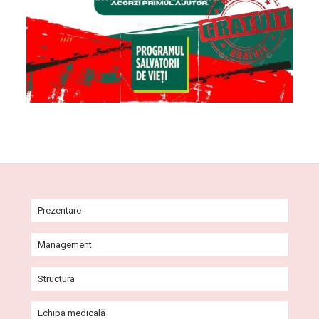
Prezentare
Istoric
Management
Misiune și viziune
Comitet Director
Structura
Agenda conducerii
Consiliul de Administrație
Ambulatoriul Integrat al Spitalului
Echipa medicală
Galerie imagini