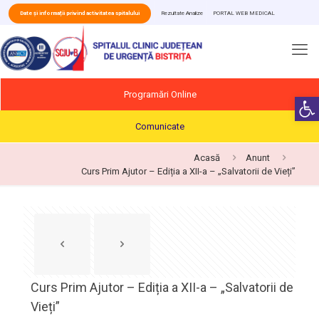
Date și informații privind activitatea spitalului
Rezultate Analize
PORTAL WEB MEDICAL
Programări Online
Deschide b
Comunicate
Acasă
Anunt
Curs Prim Ajutor – Ediția a XII-a – „Salvatorii de Vieți”
Curs Prim Ajutor – Ediția a XII-a – „Salvatorii de
Vieți”