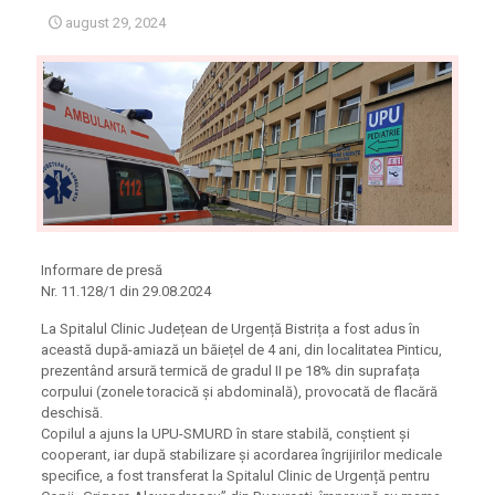
august 29, 2024
Informare de presă
Nr. 11.128/1 din 29.08.2024
La Spitalul Clinic Județean de Urgență Bistrița a fost adus în
această după-amiază un băiețel de 4 ani, din localitatea Pinticu,
prezentând arsură termică de gradul II pe 18% din suprafața
corpului (zonele toracică și abdominală), provocată de flacără
deschisă.
Copilul a ajuns la UPU-SMURD în stare stabilă, conștient și
cooperant, iar după stabilizare și acordarea îngrijirilor medicale
specifice, a fost transferat la Spitalul Clinic de Urgență pentru