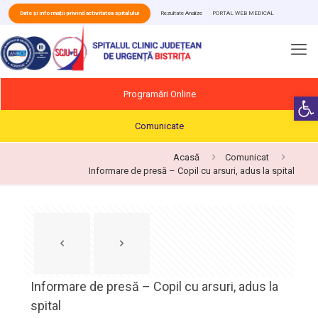
Date și informații privind activitatea spitalului
Rezultate Analize
PORTAL WEB MEDICAL
Programări Online
Deschide b
Comunicate
Acasă
Comunicat
Informare de presă – Copil cu arsuri, adus la spital
Informare de presă – Copil cu arsuri, adus la
spital