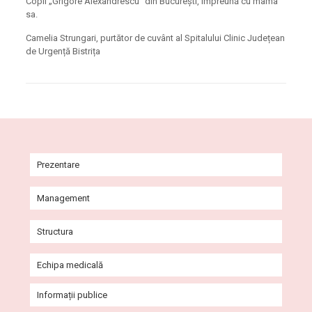
Copii „Grigore Alexandrescu” din București, împreună cu mama
sa.
Camelia Strungari, purtător de cuvânt al Spitalului Clinic Județean
de Urgență Bistrița
Prezentare
Istoric
Management
Misiune și viziune
Comitet Director
Structura
Agenda conducerii
Consiliul de Administrație
Ambulatoriul Integrat al Spitalului
Echipa medicală
Galerie imagini
Consiliul de Etică
Secții
Cabinete Ambulatoriu
Informații publice
Programe
Compartimente