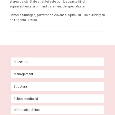
starea de sănătate a fetiței este bună, aceasta fiind
supravegheată și primind tratament de specialitate.
Camelia Strungari, purtător de cuvânt al Spitalului Clinic Județean
de Urgență Bistrița
Prezentare
Istoric
Management
Misiune și viziune
Comitet Director
Structura
Agenda conducerii
Consiliul de Administrație
Ambulatoriul Integrat al Spitalului
Echipa medicală
Galerie imagini
Consiliul de Etică
Secții
Cabinete Ambulatoriu
Informații publice
Programe