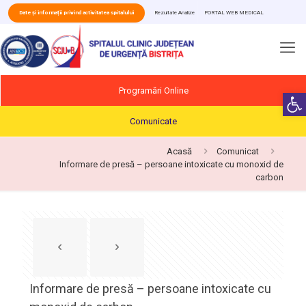
Date și informații privind activitatea spitalului
Rezultate Analize
PORTAL WEB MEDICAL
Programări Online
Deschide b
Comunicate
Acasă
Comunicat
Informare de presă – persoane intoxicate cu monoxid de
carbon
Informare de presă – persoane intoxicate cu