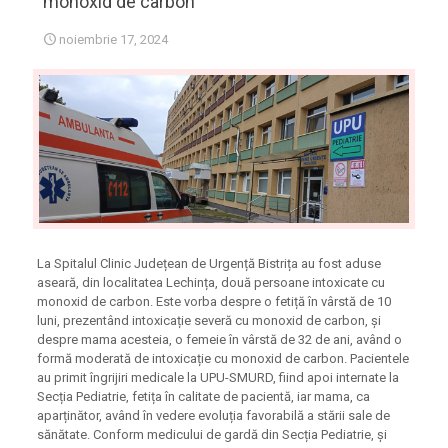
monoxid de carbon
noiembrie 17, 2024
La Spitalul Clinic Județean de Urgență Bistrița au fost aduse
aseară, din localitatea Lechința, două persoane intoxicate cu
monoxid de carbon. Este vorba despre o fetiță în vârstă de 10
luni, prezentând intoxicație severă cu monoxid de carbon, și
despre mama acesteia, o femeie în vârstă de 32 de ani, având o
formă moderată de intoxicație cu monoxid de carbon. Pacientele
au primit îngrijiri medicale la UPU-SMURD, fiind apoi internate la
Secția Pediatrie, fetița în calitate de pacientă, iar mama, ca
aparținător, având în vedere evoluția favorabilă a stării sale de
sănătate. Conform medicului de gardă din Secția Pediatrie, și