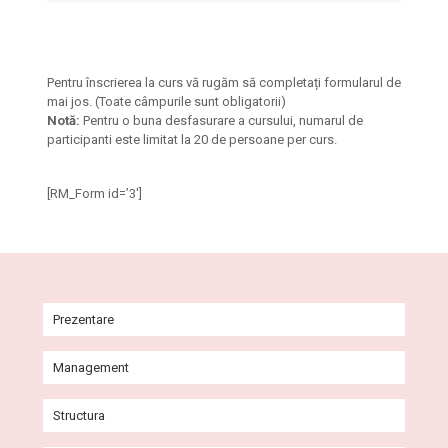
Pentru înscrierea la curs vă rugăm să completați formularul de
mai jos. (Toate câmpurile sunt obligatorii)
Notă:
Pentru o buna desfasurare a cursului, numarul de
participanti este limitat la 20 de persoane per curs.
[RM_Form id=’3′]
Prezentare
Istoric
Management
Misiune și viziune
Comitet Director
Structura
Agenda conducerii
Consiliul de Administrație