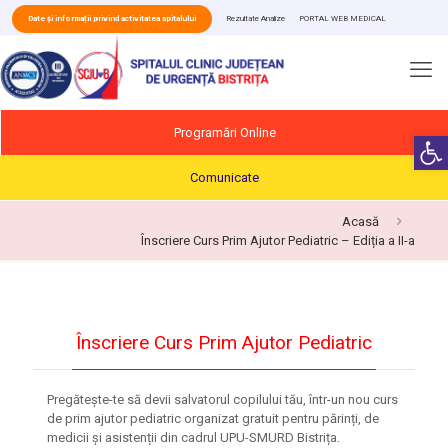
Date și informații privind activitatea spitalului
Rezultate Analize
PORTAL WEB MEDICAL
Programări Online
Deschide b
Comunicate
Acasă
Înscriere Curs Prim Ajutor Pediatric – Ediția a II-a
Înscriere Curs Prim Ajutor Pediatric
Pregătește-te să devii salvatorul copilului tău, într-un nou curs
de prim ajutor pediatric organizat gratuit pentru părinți, de
medicii și asistenții din cadrul UPU-SMURD Bistrița.