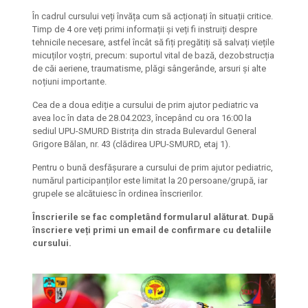
În cadrul cursului veți învăța cum să acționați în situații critice.
Timp de 4 ore veți primi informații și veți fi instruiți despre
tehnicile necesare, astfel încât să fiți pregătiți să salvați viețile
micuților voștri, precum: suportul vital de bază, dezobstrucția
de căi aeriene, traumatisme, plăgi sângerânde, arsuri și alte
noțiuni importante.
Cea de a doua ediție a cursului de prim ajutor pediatric va
avea loc în data de 28.04.2023, începând cu ora 16:00 la
sediul UPU-SMURD Bistrița din strada Bulevardul General
Grigore Bălan, nr. 43 (clădirea UPU-SMURD, etaj 1).
Pentru o bună desfășurare a cursului de prim ajutor pediatric,
numărul participanților este limitat la 20 persoane/grupă, iar
grupele se alcătuiesc în ordinea înscrierilor.
Înscrierile se fac completând formularul alăturat. După
înscriere veți primi un email de confirmare cu detaliile
cursului.