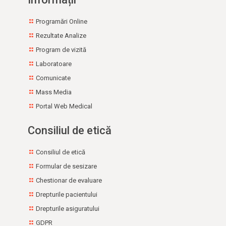
Adrese utile
Programări Online
Rezultate Analize
Program de vizită
Laboratoare
Comunicate
Mass Media
Portal Web Medical
Consiliul de etică
Consiliul de etică
Formular de sesizare
Chestionar de evaluare
Drepturile pacientului
Drepturile asiguratului
GDPR