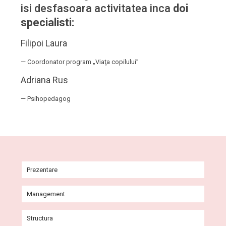
isi des­fa­soa­ra acti­vi­ta­tea inca
doi
spe­cia­listi:
Fili­poi Lau­ra
— Coordonator program „Viaţa copilului”
Adriana Rus
— Psihopedagog
Prezentare
Istoric
Management
Misiune și viziune
Comitet Director
Structura