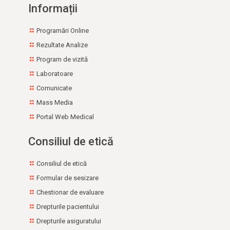
Informații
populație
Adrese utile
Programări Online
Rezultate Analize
Program de vizită
Laboratoare
Comunicate
Mass Media
Portal Web Medical
Consiliul de etică
Consiliul de etică
Formular de sesizare
Chestionar de evaluare
Drepturile pacientului
Drepturile asiguratului