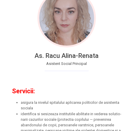
As. Racu Ali­na-Rena­ta
Asis­tent Soci­al Prin­ci­pal
Ser­vi­cii:
asi­gu­ra la nive­lul spi­ta­lu­lui apli­ca­rea poli­ti­ci­lor de asis­ten­ta
soci­a­la
iden­ti­fi­ca si sesi­zea­za insti­tu­ti­i­le abi­li­ta­te in vede­rea solu­tio­
na­rii cazu­ri­lor soci­a­le (pro­tec­tia copi­lu­lui — pre­ve­ni­rea
aban­do­nu­lui de copii, per­soa­ne­le var­st­ni­ce, per­soa­ne­le
mar­gi­na­li­za­te, per­soa­ne vic­ti­me ale vio­len­tei domes­ti­ce si a