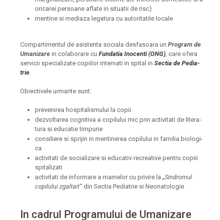
ori­ca­rei per­soa­ne afla­te in situ­a­tii de risc)
men­ti­ne si medi­a­za lega­tu­ra cu auto­ri­ta­ti­le loca­le
Com­par­ti­men­tul de asis­ten­ta soci­a­la des­fa­soa­ra un
Pro­gram de
Uma­ni­za­re
in cola­bo­ra­re cu
Fun­da­tia Ino­cen­ti (ONG)
, care ofe­ra
ser­vi­cii spe­cia­li­za­te copi­i­lor inter­nati in spi­tal in
Sec­tia de Pedia­
trie
.
Obiec­ti­ve­le urma­ri­te sunt:
pre­ve­ni­rea hos­pi­ta­lis­mu­lui la copii
dezvol­ta­rea cog­ni­ti­va a copi­lu­lui mic prin acti­vi­tati de lite­ra­
tu­ra si edu­ca­tie tim­pu­rie
con­si­li­e­re si spri­jin in men­ti­ne­rea copi­lu­lui in fami­lia bio­lo­gi­
ca
acti­vi­tati de soci­a­li­za­re si edu­ca­tiv-recre­a­ti­ve pen­tru copi­ii
spi­ta­li­zati
acti­vi­tati de infor­ma­re a mame­lor cu pri­vi­re la
„Sin­dro­mul
copi­lu­lui zgal­tait”
din Sec­tia Pedia­trie si Neo­na­to­lo­gie
In cadrul Pro­gra­mu­lui de Uma­ni­za­re