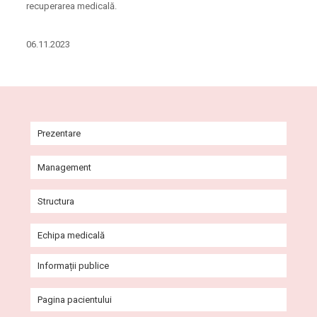
recuperarea medicală.
06.11.2023
Prezentare
Istoric
Management
Misiune și viziune
Comitet Director
Structura
Agenda conducerii
Consiliul de Administrație
Ambulatoriul Integrat al Spitalului
Echipa medicală
Galerie imagini
Consiliul de Etică
Secții
Cabinete Ambulatoriu
Informații publice
Programe
Compartimente
Heliport
Certificate și acreditări
Pagina pacientului
Alte cabinete