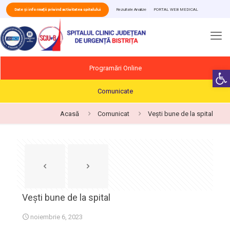
Date și informații privind activitatea spitalului
Rezultate Analize
PORTAL WEB MEDICAL
Programări Online
Deschide b
Comunicate
Acasă
Comunicat
Vești bune de la spital
Vești bune de la spital
noiembrie 6, 2023