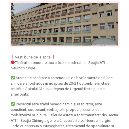
Vești bune de la spital
Tânărul antrenor de box a fost transferat din Secția ATI la
Neurochirurgie
Starea de sănătate a antrenorului de box în vârstă de 30 de
ani, care a fost adus în noaptea de 20/21 octombrie în stare
critică la Spitalul Clinic Județean de Urgență Bistrița, este
ameliorată.
Pacientul este stabil hemodinamic și respirator, este
conștient, cooperant, vorbește în propoziții scurte, se
mobilizează și în cursul zilei de astăzi a fost transferat din Secția
ATI în Secția Chirurgie generală, specialitatea Neurochirurgie,
unde va continua supravegherea, tratamentul de specialitate și