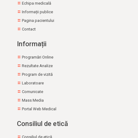
Integritate Instituțională
Echipa medicală
Programe naţionale de sănătate
Informații publice
Buletine informative
Pagina pacientului
Îngrijiri la domiciliu
Linii de gardă
Contact
Furnizori Servicii Sociale
Preluare medicamente expirate/neutilizate de la
Informații
populație
Adrese utile
Programări Online
Rezultate Analize
Program de vizită
Laboratoare
Comunicate
Mass Media
Portal Web Medical
Consiliul de etică
Consiliul de etică